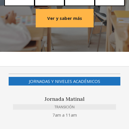
Ver y saber más
2022-
01-
08
JORNADAS Y NIVELES ACADÉMICOS
Jornada Matinal
TRANSICIÓN
7am a 11am