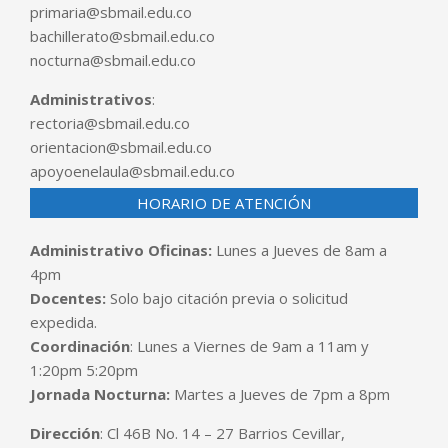
primaria@sbmail.edu.co
bachillerato@sbmail.edu.co
nocturna@sbmail.edu.co
Administrativos
:
rectoria@sbmail.edu.co
orientacion@sbmail.edu.co
apoyoenelaula@sbmail.edu.co
HORARIO DE ATENCIÓN
Administrativo Oficinas:
Lunes a Jueves de 8am a
4pm
Docentes:
Solo bajo citación previa o solicitud
expedida.
Coordinación
: Lunes a Viernes de 9am a 11am y
1:20pm 5:20pm
Jornada Nocturna:
Martes a Jueves de 7pm a 8pm
Dirección
: Cl 46B No. 14 – 27 Barrios Cevillar,