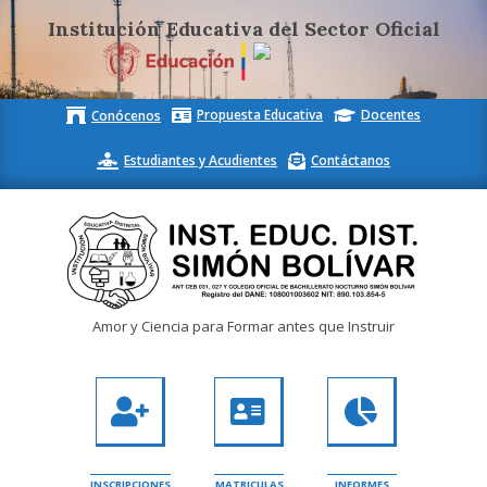
Institución Educativa del Sector Oficial
Skip
Propuesta Educativa
Docentes
Conócenos
to
content
Estudiantes y Acudientes
Contáctanos
Inst.
Amor y Ciencia para Formar antes que Instruir
Educ.
Dist.
Simón
Bolívar
INSCRIPCIONES
MATRICULAS
INFORMES