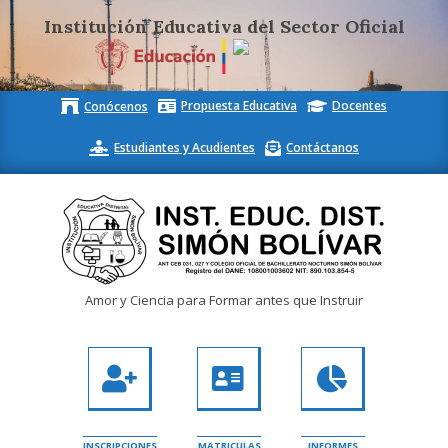
Institución Educativa del Sector Oficial
Skip
Propuesta Educativa
Docentes
Conócenos
to
content
Estudiantes y Acudientes
Contáctanos
Inst.
Amor y Ciencia para Formar antes que Instruir
Educ.
Dist.
Simón
Bolívar
INSCRIPCIONES
MATRICULAS
INFORMES