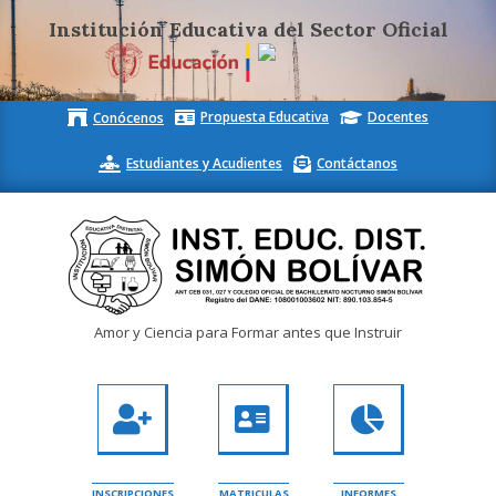
Institución Educativa del Sector Oficial
Skip
Propuesta Educativa
Docentes
Conócenos
to
content
Estudiantes y Acudientes
Contáctanos
Inst.
Amor y Ciencia para Formar antes que Instruir
Educ.
Dist.
Simón
Bolívar
INSCRIPCIONES
MATRICULAS
INFORMES