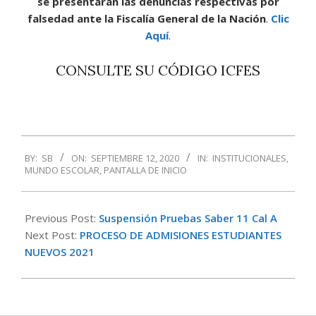
se presentaran las denuncias respectivas por
falsedad ante la Fiscalía General de la Nación
.
Clic
Aquí
.
CONSULTE SU CÓDIGO ICFES
2020-
BY:
SB
ON:
SEPTIEMBRE 12, 2020
IN:
INSTITUCIONALES
,
09-
MUNDO ESCOLAR
,
PANTALLA DE INICIO
12
Previous Post:
Suspensión Pruebas Saber 11 Cal A
Next Post:
PROCESO DE ADMISIONES ESTUDIANTES
NUEVOS 2021