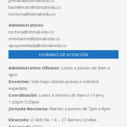
primaria@sbmail.edu.co
bachillerato@sbmail.edu.co
nocturna@sbmail.edu.co
Administrativos
:
rectoria@sbmail.edu.co
orientacion@sbmail.edu.co
apoyoenelaula@sbmail.edu.co
HORARIO DE ATENCIÓN
Administrativo Oficinas:
Lunes a Jueves de 8am a
4pm
Docentes:
Solo bajo citación previa o solicitud
expedida.
Coordinación
: Lunes a Viernes de 9am a 11am y
1:20pm 5:20pm
Jornada Nocturna:
Martes a Jueves de 7pm a 8pm
Dirección
: Cl 46B No. 14 – 27 Barrios Cevillar,
Barranquilla (COL)