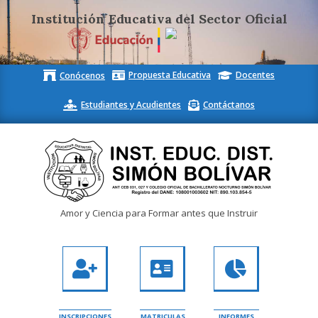
Institución Educativa del Sector Oficial
Skip
Propuesta Educativa
Docentes
Conócenos
to
content
Estudiantes y Acudientes
Contáctanos
Inst.
Amor y Ciencia para Formar antes que Instruir
Educ.
Dist.
Simón
Bolívar
INSCRIPCIONES
MATRICULAS
INFORMES